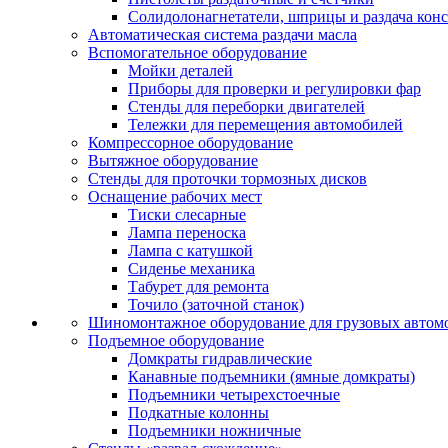
Солидолонагнетатели, шприцы и раздача кон
Автоматическая система раздачи масла
Вспомогательное оборудование
Мойки деталей
Приборы для проверки и регулировки фар
Стенды для переборки двигателей
Тележки для перемещения автомобилей
Компрессорное оборудование
Вытяжное оборудование
Стенды для проточки тормозных дисков
Оснащение рабочих мест
Тиски слесарные
Лампа переноска
Лампа с катушкой
Сиденье механика
Табурет для ремонта
Точило (заточной станок)
Шиномонтажное оборудование для грузовых автом
Подъемное оборудование
Домкраты гидравлические
Канавные подъемники (ямные домкраты)
Подъемники четырехстоечные
Подкатные колонны
Подъемники ножничные