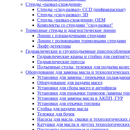
Стенды «развал-схождения»
Стенды «сход-развал» CCD (инфракрасные)
Стенды «сход-развал» 3D
Стенды «развал-схождения» ОЕМ
Комплекты со стендами "сход-развал"
Тормозные стенды и диагностические линии
Линии с площадочными стендами
Линии с роликовыми тормозными стендами
Люфт-детекторы
Гидравлические и грузоподъемные приспособления
Гидравлические краны и стойки для снятия/ус
Гидравлические прессы
Подъемные столы, тележки для подъема колес
Оборудование для замены масла и технологических
Установки для замены / перекачки охлаждаю
Оборудование для раздачи масел
Установки для сбора масел и антифриза
Установки для прокачки тормозов /замены то
Установки для замены масла в АКПП, ГУР
Установки для откачки топлива
Стойка для раздачи масла
Тележки для бочек
Насосы для масла, смазки и технологических
Катушки для масла и других технологических
Пистолеты раздаточные и счетчики