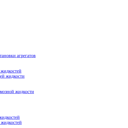
тановки агрегатов
 жидкостей
щей жидкости
рмозной жидкости
 жидкостей
 жидкостей