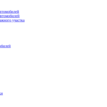
втомобилей
автомобилей
ажного участка
обилей
ки