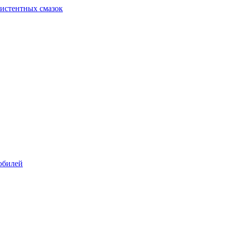
систентных смазок
обилей