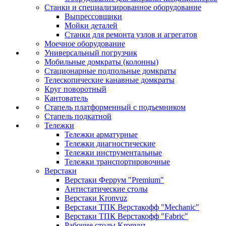
Станки и специализированное оборудование
Выпрессовщики
Мойки деталей
Станки для ремонта узлов и агрегатов
Моечное оборудование
Универсальный погрузчик
Мобильные домкраты (колонны)
Стационарные подпольные домкраты
Телескопические канавные домкраты
Круг поворотный
Кантователь
Стапель платформенный с подъемником
Стапель подкатной
Тележки
Тележки арматурные
Тележки диагностические
Тележки инструментальные
Тележки транспортировочные
Верстаки
Верстаки Феррум "Premium"
Антистатические столы
Верстаки Kronvuz
Верстаки ТПК Верстакофф "Mechanic"
Верстаки ТПК Верстакофф "Fabric"
Рабочие столы Kronvuz