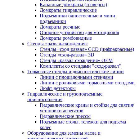
Канавные домкраты (траверсы)
Домкраты гидравлические
Подъемники одностоечные и мини
подъемники
Домкраты реечные
Опорное устройство для мотоциклов
Домкраты ромбовидные
Стенды «развал-схождения»
Стенды «сход-развал» CCD (инфракрасные)
Стенды «сход-развал» 3D
Стенды «развал-схождения» ОЕМ
Комплекты со стендами "сход-развал"
Тормозные стенды и диагностические линии
Линии с площадочными стендами
Линии с роликовыми тормозными стендами
Люфт-детекторы
Гидравлические и грузоподъемные
приспособления
Гидравлические краны и стойки для снятия/
установки агрегатов
Гидравлические прессы
Подъемные столы, тележки для подъема
колес
Оборудование для замены масла и
технологических жидкостей