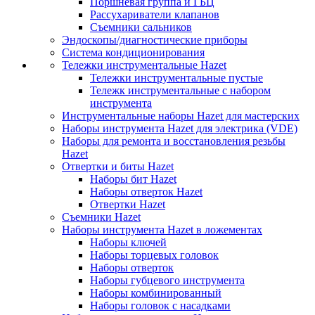
Поршневая группа и ГБЦ
Рассухариватели клапанов
Съемники сальников
Эндоскопы/диагностические приборы
Система кондиционирования
Тележки инструментальные Hazet
Тележки инструментальные пустые
Тележк инструментальные с набором
инструмента
Инструментальные наборы Hazet для мастерских
Наборы инструмента Hazet для электрика (VDE)
Наборы для ремонта и восстановления резьбы
Hazet
Отвертки и биты Hazet
Наборы бит Hazet
Наборы отверток Hazet
Отвертки Hazet
Съемники Hazet
Наборы инструмента Hazet в ложементах
Наборы ключей
Наборы торцевых головок
Наборы отверток
Наборы губцевого инструмента
Наборы комбинированный
Наборы головок с насадками