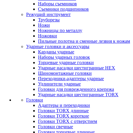
Наборы съемников
Съемники подшипников
Режущий инструмент
Труборезы
Ножи
Ножницы по металлу
Ножовки
Пильные полотна и сменные лезвия к ножам
Ударные головки и аксессуары
Карданы ударные
Наборы ударных головок
Торцевые ударные головки
Ударные насадки шестигранные HEX
Шиномонтажные головки
Переходники-адаптеры ударные
Удлинители ударные
Головки для поврежденного крепежа
Ударные насадки шестигранные TORX
Головки
Адаптеры и переходники
Головки TORX длинные
Головки TORX короткие
Головки TORX с отверстием
Головки свечные
Головки торцевые длинные