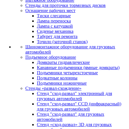
Вытяжное оборудование
Стенды для проточки тормозных дисков
Оснащение рабочих мест
Тиски слесарные
Лампа переноска
Лампа с катушкой
Сиденье механика
Табурет для ремонта
Точило (заточной станок)
Шиномонтажное оборудование для грузовых
автомобилей
Подъемное оборудование
Домкраты гидравлические
Канавные подъемники (ямные домкраты)
Подъемники четырехстоечные
Подкатные колонны
Подъемники ножничные
Стенды «развал-схождение»
Стенд "сход-развал" электронный для
грузовых автомобилей
Стенд "сход-развал" CCD (инфракрасный)
для грузовых автомобилей
Стенд "сход-развал" для грузовых
автомобилей
Стенд «сход-развал» 3D для грузовых