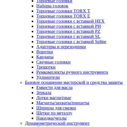
Торцевые головки
Наборы головок
Торцевые головки TORX T
Торцевые головки TORX Е
Торцевые головки с вставкой HEX
Торцевые головки с вставкой PH
Торцевые головки с вставкой PZ
Торцевые головки с вставкой SL
Торцевые головки с вставкой Spline
Адаптеры и переходники
Воротки
Карданы
Свечные головки
Трещотки
Ремкомплекты ручного инструмента
Удлинители
Базовое оснащение мастерской и средства защиты
Емкости для масла
Зеркала
Лотки магнитные
Магниты/захваты/пинцеты
Шприцы для смазки
Щетки по металлу
Накидки/чехлы
Динамометрический инструмент