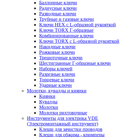
Баллонные ключи
Радиусные ключи
Разводные ключи
Трубные и газовые ключи
Ключи HEX с L-образной рукояткой
Ключи TORX Г-образные
Комбинированные ключи
Ключи TORX с L-образной рукояткой
Накидные ключи
Рожковые ключи
Трещоточные ключи
Шестигранные Г-образные ключи
Наборы ключей
Разрезные ключи
Торцевые ключи
Ударные ключи
Молотки, кувалды и киянки
Киянки
Кувалды
Молотки
Молотки рихтовочные
Инструменты для электрика VDE
(Электромонтажный инструмент)
Клещи для зачистки проводов
Клещи для обжима - кримперы