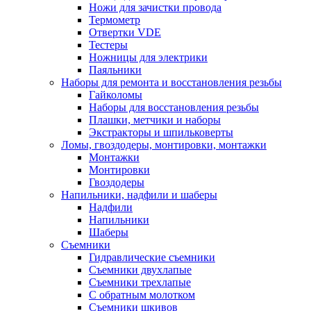
Ножи для зачистки провода
Термометр
Отвертки VDE
Тестеры
Ножницы для электрики
Паяльники
Наборы для ремонта и восстановления резьбы
Гайколомы
Наборы для восстановления резьбы
Плашки, метчики и наборы
Экстракторы и шпильковерты
Ломы, гвоздодеры, монтировки, монтажки
Монтажки
Монтировки
Гвоздодеры
Напильники, надфили и шаберы
Надфили
Напильники
Шаберы
Съемники
Гидравлические съемники
Съемники двухлапые
Съемники трехлапые
С обратным молотком
Съемники шкивов