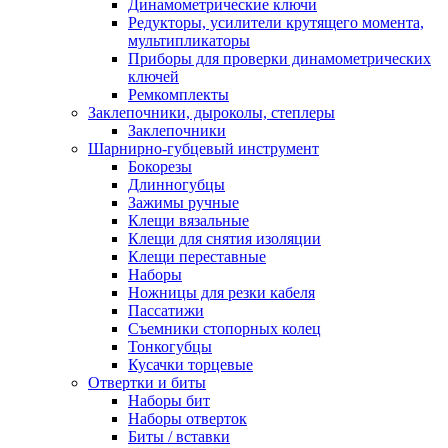
Динамометрические ключи
Редукторы, усилители крутящего момента,
мультипликаторы
Приборы для проверки динамометрических
ключей
Ремкомплекты
Заклепочники, дыроколы, степлеры
Заклепочники
Шарнирно-губцевый инструмент
Бокорезы
Длинногубцы
Зажимы ручные
Клещи вязальные
Клещи для снятия изоляции
Клещи переставные
Наборы
Ножницы для резки кабеля
Пассатижи
Съемники стопорных колец
Тонкогубцы
Кусачки торцевые
Отвертки и биты
Наборы бит
Наборы отверток
Биты / вставки