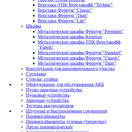
Верстаки ТПК Верстакофф "Technic"
Верстаки Феррум "Classic"
Верстаки Феррум "Titan"
Верстаки Феррум "Lite"
Шкафы
Металлические шкафы Феррум "Premium"
Металлические шкафы Kronvuz
Металлические шкафы ТПК Верстакофф
"Fabrik"
Металлические шкафы Феррум "Standart"
Металлические шкафы Феррум "Classic"
Металлические шкафы Феррум "Titan"
Конструкции для шиномонтажного участка
Стеллажи
Стенды, стойки
Оборудование для обслуживания АКБ
Пуско-зарядные устройства
Пусковые устройства
Зарядные устройства
Тестеры аккумуляторов
Штуцеры и быстросъемные соединения
Пневмогайковерты
Пневмогайковерты угловые (трещотки)
Дрели пневматические