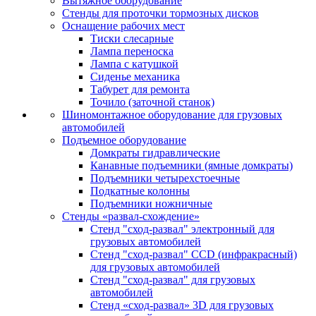
Вытяжное оборудование
Стенды для проточки тормозных дисков
Оснащение рабочих мест
Тиски слесарные
Лампа переноска
Лампа с катушкой
Сиденье механика
Табурет для ремонта
Точило (заточной станок)
Шиномонтажное оборудование для грузовых
автомобилей
Подъемное оборудование
Домкраты гидравлические
Канавные подъемники (ямные домкраты)
Подъемники четырехстоечные
Подкатные колонны
Подъемники ножничные
Стенды «развал-схождение»
Стенд "сход-развал" электронный для
грузовых автомобилей
Стенд "сход-развал" CCD (инфракрасный)
для грузовых автомобилей
Стенд "сход-развал" для грузовых
автомобилей
Стенд «сход-развал» 3D для грузовых