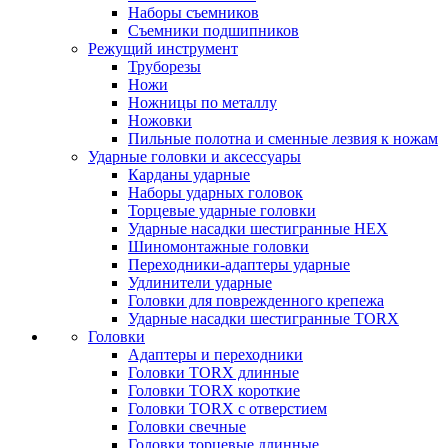
Наборы съемников
Съемники подшипников
Режущий инструмент
Труборезы
Ножи
Ножницы по металлу
Ножовки
Пильные полотна и сменные лезвия к ножам
Ударные головки и аксессуары
Карданы ударные
Наборы ударных головок
Торцевые ударные головки
Ударные насадки шестигранные HEX
Шиномонтажные головки
Переходники-адаптеры ударные
Удлинители ударные
Головки для поврежденного крепежа
Ударные насадки шестигранные TORX
Головки
Адаптеры и переходники
Головки TORX длинные
Головки TORX короткие
Головки TORX с отверстием
Головки свечные
Головки торцевые длинные