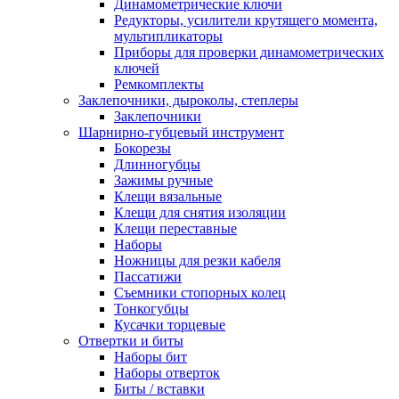
Динамометрические ключи
Редукторы, усилители крутящего момента,
мультипликаторы
Приборы для проверки динамометрических
ключей
Ремкомплекты
Заклепочники, дыроколы, степлеры
Заклепочники
Шарнирно-губцевый инструмент
Бокорезы
Длинногубцы
Зажимы ручные
Клещи вязальные
Клещи для снятия изоляции
Клещи переставные
Наборы
Ножницы для резки кабеля
Пассатижи
Съемники стопорных колец
Тонкогубцы
Кусачки торцевые
Отвертки и биты
Наборы бит
Наборы отверток
Биты / вставки