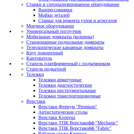
Станки и специализированное оборудование
Выпрессовщики
Мойки деталей
Станки для ремонта узлов и агрегатов
Моечное оборудование
Универсальный погрузчик
Мобильные домкраты (колонны)
Стационарные подпольные домкраты
Телескопические канавные домкраты
Круг поворотный
Кантователь
Стапель платформенный с подъемником
Стапель подкатной
Тележки
Тележки арматурные
Тележки диагностические
Тележки инструментальные
Тележки транспортировочные
Верстаки
Верстаки Феррум "Premium"
Антистатические столы
Верстаки Kronvuz
Верстаки ТПК Верстакофф "Mechanic"
Верстаки ТПК Верстакофф "Fabric"
Рабочие столы Kronvuz