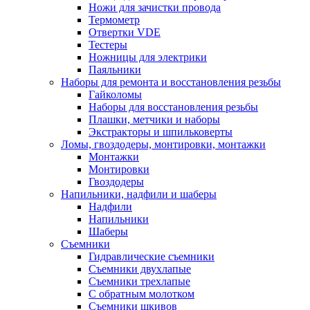
Ножи для зачистки провода
Термометр
Отвертки VDE
Тестеры
Ножницы для электрики
Паяльники
Наборы для ремонта и восстановления резьбы
Гайколомы
Наборы для восстановления резьбы
Плашки, метчики и наборы
Экстракторы и шпильковерты
Ломы, гвоздодеры, монтировки, монтажки
Монтажки
Монтировки
Гвоздодеры
Напильники, надфили и шаберы
Надфили
Напильники
Шаберы
Съемники
Гидравлические съемники
Съемники двухлапые
Съемники трехлапые
С обратным молотком
Съемники шкивов