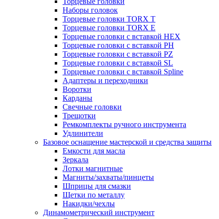
Торцевые головки
Наборы головок
Торцевые головки TORX T
Торцевые головки TORX Е
Торцевые головки с вставкой HEX
Торцевые головки с вставкой PH
Торцевые головки с вставкой PZ
Торцевые головки с вставкой SL
Торцевые головки с вставкой Spline
Адаптеры и переходники
Воротки
Карданы
Свечные головки
Трещотки
Ремкомплекты ручного инструмента
Удлинители
Базовое оснащение мастерской и средства защиты
Емкости для масла
Зеркала
Лотки магнитные
Магниты/захваты/пинцеты
Шприцы для смазки
Щетки по металлу
Накидки/чехлы
Динамометрический инструмент