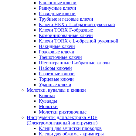
Баллонные ключи
Радиусные ключи
Разводные ключи
Трубные и газовые ключи
Ключи HEX с L-образной рукояткой
Ключи TORX Г-образные
Комбинированные ключи
Ключи TORX с L-образной рукояткой
Накидные ключи
Рожковые ключи
Трещоточные ключи
Шестигранные Г-образные ключи
Наборы ключей
Разрезные ключи
Торцевые ключи
Ударные ключи
Молотки, кувалды и киянки
Киянки
Кувалды
Молотки
Молотки рихтовочные
Инструменты для электрика VDE
(Электромонтажный инструмент)
Клещи для зачистки проводов
Клещи для обжима - кримперы