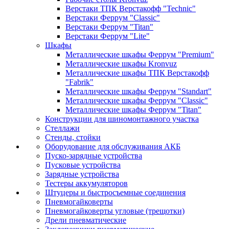
Верстаки ТПК Верстакофф "Technic"
Верстаки Феррум "Classic"
Верстаки Феррум "Titan"
Верстаки Феррум "Lite"
Шкафы
Металлические шкафы Феррум "Premium"
Металлические шкафы Kronvuz
Металлические шкафы ТПК Верстакофф
"Fabrik"
Металлические шкафы Феррум "Standart"
Металлические шкафы Феррум "Classic"
Металлические шкафы Феррум "Titan"
Конструкции для шиномонтажного участка
Стеллажи
Стенды, стойки
Оборудование для обслуживания АКБ
Пуско-зарядные устройства
Пусковые устройства
Зарядные устройства
Тестеры аккумуляторов
Штуцеры и быстросъемные соединения
Пневмогайковерты
Пневмогайковерты угловые (трещотки)
Дрели пневматические