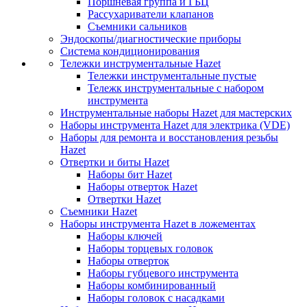
Поршневая группа и ГБЦ
Рассухариватели клапанов
Съемники сальников
Эндоскопы/диагностические приборы
Система кондиционирования
Тележки инструментальные Hazet
Тележки инструментальные пустые
Тележк инструментальные с набором
инструмента
Инструментальные наборы Hazet для мастерских
Наборы инструмента Hazet для электрика (VDE)
Наборы для ремонта и восстановления резьбы
Hazet
Отвертки и биты Hazet
Наборы бит Hazet
Наборы отверток Hazet
Отвертки Hazet
Съемники Hazet
Наборы инструмента Hazet в ложементах
Наборы ключей
Наборы торцевых головок
Наборы отверток
Наборы губцевого инструмента
Наборы комбинированный
Наборы головок с насадками