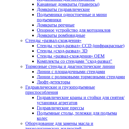
Канавные домкраты (траверсы)
Домкраты гидравлические
Подъемники одностоечные и мини
подъемники
Домкраты реечные
Опорное устройство для мотоциклов
Домкраты ромбовидные
Стенды «развал-схождения»
Стенды «сход-развал» CCD (инфракрасные)
Стенды «сход-развал» 3D
Стенды «развал-схождения» ОЕМ
Комплекты со стендами "сход-развал"
Тормозные стенды и диагностические линии
Линии с площадочными стендами
Линии с роликовыми тормозными стендами
Люфт-детекторы
Гидравлические и грузоподъемные
приспособления
Гидравлические краны и стойки для снятия/
установки агрегатов
Гидравлические прессы
Подъемные столы, тележки для подъема
колес
Оборудование для замены масла и
технологических жидкостей