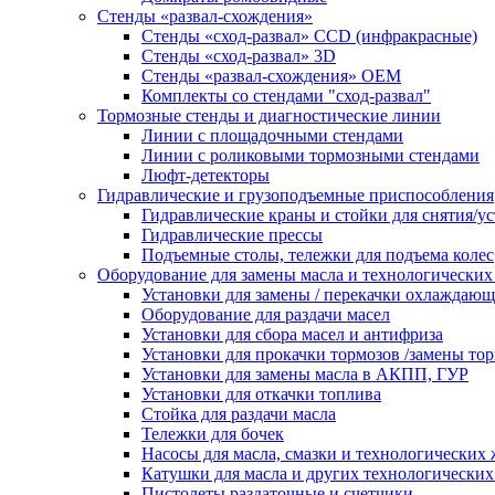
Стенды «развал-схождения»
Стенды «сход-развал» CCD (инфракрасные)
Стенды «сход-развал» 3D
Стенды «развал-схождения» ОЕМ
Комплекты со стендами "сход-развал"
Тормозные стенды и диагностические линии
Линии с площадочными стендами
Линии с роликовыми тормозными стендами
Люфт-детекторы
Гидравлические и грузоподъемные приспособления
Гидравлические краны и стойки для снятия/ус
Гидравлические прессы
Подъемные столы, тележки для подъема колес
Оборудование для замены масла и технологических
Установки для замены / перекачки охлаждаю
Оборудование для раздачи масел
Установки для сбора масел и антифриза
Установки для прокачки тормозов /замены то
Установки для замены масла в АКПП, ГУР
Установки для откачки топлива
Стойка для раздачи масла
Тележки для бочек
Насосы для масла, смазки и технологических
Катушки для масла и других технологических
Пистолеты раздаточные и счетчики