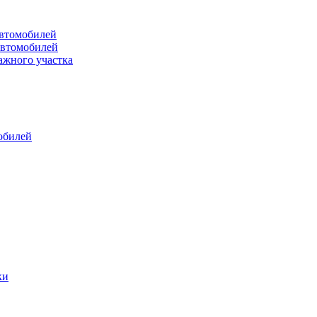
втомобилей
автомобилей
ажного участка
обилей
ки