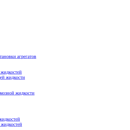
тановки агрегатов
 жидкостей
щей жидкости
рмозной жидкости
 жидкостей
 жидкостей