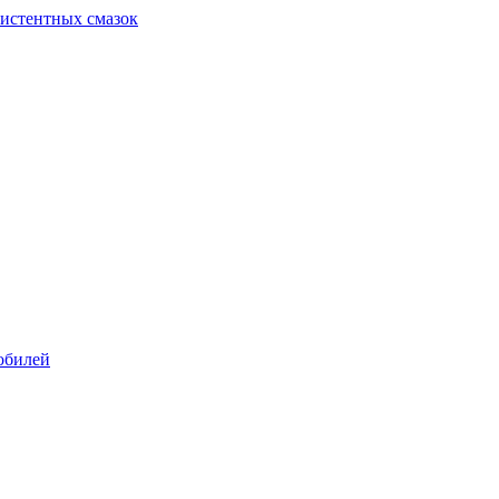
систентных смазок
обилей