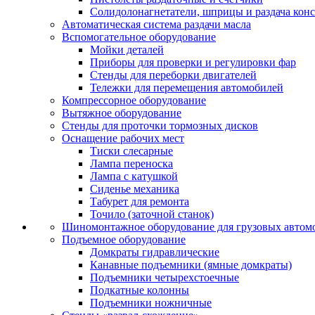
Солидолонагнетатели, шприцы и раздача кон
Автоматическая система раздачи масла
Вспомогательное оборудование
Мойки деталей
Приборы для проверки и регулировки фар
Стенды для переборки двигателей
Тележки для перемещения автомобилей
Компрессорное оборудование
Вытяжное оборудование
Стенды для проточки тормозных дисков
Оснащение рабочих мест
Тиски слесарные
Лампа переноска
Лампа с катушкой
Сиденье механика
Табурет для ремонта
Точило (заточной станок)
Шиномонтажное оборудование для грузовых автом
Подъемное оборудование
Домкраты гидравлические
Канавные подъемники (ямные домкраты)
Подъемники четырехстоечные
Подкатные колонны
Подъемники ножничные