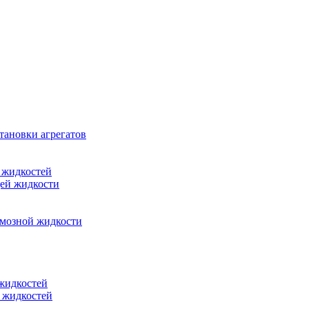
тановки агрегатов
 жидкостей
щей жидкости
рмозной жидкости
 жидкостей
 жидкостей