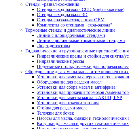
Стенды «развал-схождения»
Стенды «сход-развал» CCD (инфракрасные)
Стенды «сход-развал» 3D
Стенды «развал-схождения» ОЕМ
Комплекты со стендами "сход-развал"
Тормозные стенды и диагностические линии
Линии с площадочными стендами
Линии с роликовыми тормозными стендами
Люфт-детекторы
Гидравлические и грузоподъемные приспособления
Гидравлические краны и стойки для снятия/ус
Гидравлические прессы
Подъемные столы, тележки для подъема колес
Оборудование для замены масла и технологических
Установки для замены / перекачки охлаждаю
Оборудование для раздачи масел
Установки для сбора масел и антифриза
Установки для прокачки тормозов /замены то
Установки для замены масла в АКПП, ГУР
Установки для откачки топлива
Стойка для раздачи масла
Тележки для бочек
Насосы для масла, смазки и технологических
Катушки для масла и других технологических
Пистолеты раздаточные и счетчики