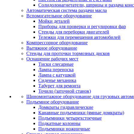
Солидолонагнетатели, шприцы и раздача кон
Автоматическая система раздачи масла
Вспомогательное оборудование
Мойки деталей
Приборы для проверки и регулировки фар
Стенды для переборки двигателей
Тележки для перемещения автомобилей
Компрессорное оборудование
Вытяжное оборудование
Стенды для проточки тормозных дисков
Оснащение рабочих мест
Тиски слесарные
Лампа переноска
Лампа с катушкой
Сиденье механика
Табурет для ремонта
Точило (заточной станок)
Шиномонтажное оборудование для грузовых автом
Подъемное оборудование
Домкраты гидравлические
Канавные подъемники (ямные домкраты)
Подъемники четырехстоечные
Подкатные колонны
Подъемники ножничные