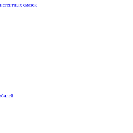
систентных смазок
обилей