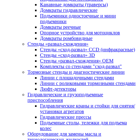
Канавные домкраты (траверсы)
Домкраты гидравлические
Подъемники одностоечные и мини
подъемники
Домкраты реечные
Опорное устройство для мотоциклов
Домкраты ромбовидные
Стенды «развал-схождения»
Стенды «сход-развал» CCD (инфракрасные)
Стенды «сход-развал» 3D
Стенды «развал-схождения» ОЕМ
Комплекты со стендами "сход-развал"
Тормозные стенды и диагностические линии
Линии с площадочными стендами
Линии с роликовыми тормозными стендами
Люфт-детекторы
Гидравлические и грузоподъемные
приспособления
Гидравлические краны и стойки для снятия/
установки агрегатов
Гидравлические прессы
Подъемные столы, тележки для подъема
колес
Оборудование для замены масла и
технологических жидкостей