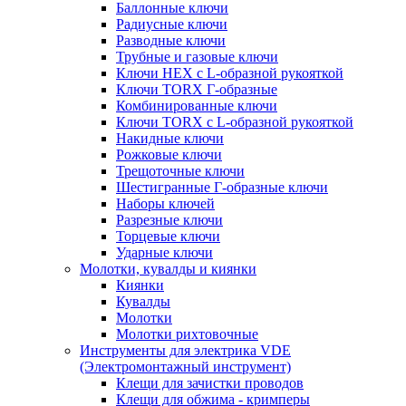
Баллонные ключи
Радиусные ключи
Разводные ключи
Трубные и газовые ключи
Ключи HEX с L-образной рукояткой
Ключи TORX Г-образные
Комбинированные ключи
Ключи TORX с L-образной рукояткой
Накидные ключи
Рожковые ключи
Трещоточные ключи
Шестигранные Г-образные ключи
Наборы ключей
Разрезные ключи
Торцевые ключи
Ударные ключи
Молотки, кувалды и киянки
Киянки
Кувалды
Молотки
Молотки рихтовочные
Инструменты для электрика VDE
(Электромонтажный инструмент)
Клещи для зачистки проводов
Клещи для обжима - кримперы