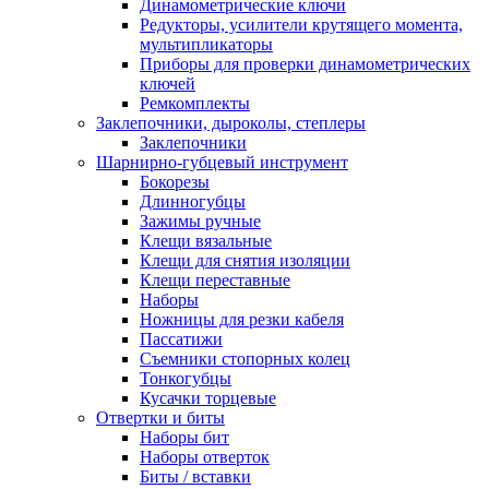
Динамометрические ключи
Редукторы, усилители крутящего момента,
мультипликаторы
Приборы для проверки динамометрических
ключей
Ремкомплекты
Заклепочники, дыроколы, степлеры
Заклепочники
Шарнирно-губцевый инструмент
Бокорезы
Длинногубцы
Зажимы ручные
Клещи вязальные
Клещи для снятия изоляции
Клещи переставные
Наборы
Ножницы для резки кабеля
Пассатижи
Съемники стопорных колец
Тонкогубцы
Кусачки торцевые
Отвертки и биты
Наборы бит
Наборы отверток
Биты / вставки