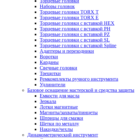
Торцевые головки
Наборы головок
Торцевые головки TORX T
Торцевые головки TORX Е
Торцевые головки с вставкой HEX
Торцевые головки с вставкой PH
Торцевые головки с вставкой PZ
Торцевые головки с вставкой SL
Торцевые головки с вставкой Spline
Адаптеры и переходники
Воротки
Карданы
Свечные головки
Трещотки
Ремкомплекты ручного инструмента
Удлинители
Базовое оснащение мастерской и средства защиты
Емкости для масла
Зеркала
Лотки магнитные
Магниты/захваты/пинцеты
Шприцы для смазки
Щетки по металлу
Накидки/чехлы
Динамометрический инструмент