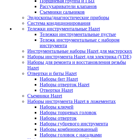
Поршневая группа и ГБЦ
Рассухариватели клапанов
Съемники сальников
Эндоскопы/диагностические приборы
Система кондиционирования
Тележки инструментальные Hazet
Тележки инструментальные пустые
Тележк инструментальные с набором
инструмента
Инструментальные наборы Hazet для мастерских
Наборы инструмента Hazet для электрика (VDE)
Наборы для ремонта и восстановления резьбы
Hazet
Отвертки и биты Hazet
Наборы бит Hazet
Наборы отверток Hazet
Отвертки Hazet
Съемники Hazet
Наборы инструмента Hazet в ложементах
Наборы ключей
Наборы торцевых головок
Наборы отверток
Наборы губцевого инструмента
Наборы комбинированный
Наборы головок с насадками