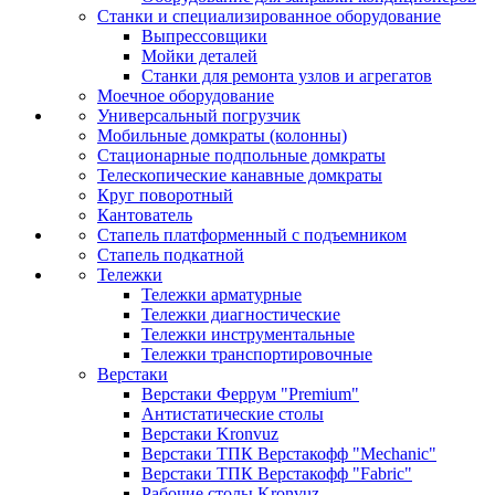
Станки и специализированное оборудование
Выпрессовщики
Мойки деталей
Станки для ремонта узлов и агрегатов
Моечное оборудование
Универсальный погрузчик
Мобильные домкраты (колонны)
Стационарные подпольные домкраты
Телескопические канавные домкраты
Круг поворотный
Кантователь
Стапель платформенный с подъемником
Стапель подкатной
Тележки
Тележки арматурные
Тележки диагностические
Тележки инструментальные
Тележки транспортировочные
Верстаки
Верстаки Феррум "Premium"
Антистатические столы
Верстаки Kronvuz
Верстаки ТПК Верстакофф "Mechanic"
Верстаки ТПК Верстакофф "Fabric"
Рабочие столы Kronvuz