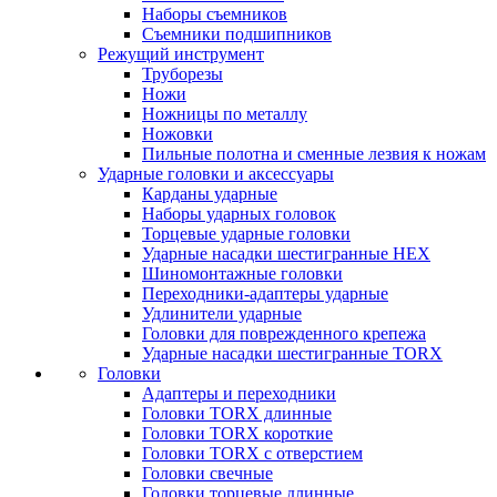
Наборы съемников
Съемники подшипников
Режущий инструмент
Труборезы
Ножи
Ножницы по металлу
Ножовки
Пильные полотна и сменные лезвия к ножам
Ударные головки и аксессуары
Карданы ударные
Наборы ударных головок
Торцевые ударные головки
Ударные насадки шестигранные HEX
Шиномонтажные головки
Переходники-адаптеры ударные
Удлинители ударные
Головки для поврежденного крепежа
Ударные насадки шестигранные TORX
Головки
Адаптеры и переходники
Головки TORX длинные
Головки TORX короткие
Головки TORX с отверстием
Головки свечные
Головки торцевые длинные