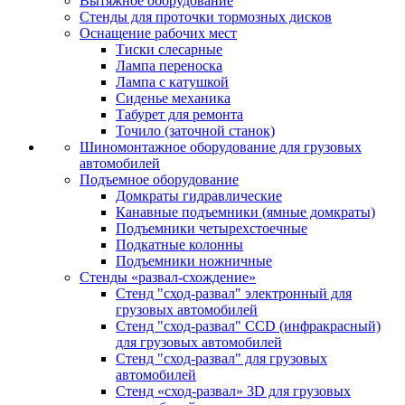
Вытяжное оборудование
Стенды для проточки тормозных дисков
Оснащение рабочих мест
Тиски слесарные
Лампа переноска
Лампа с катушкой
Сиденье механика
Табурет для ремонта
Точило (заточной станок)
Шиномонтажное оборудование для грузовых
автомобилей
Подъемное оборудование
Домкраты гидравлические
Канавные подъемники (ямные домкраты)
Подъемники четырехстоечные
Подкатные колонны
Подъемники ножничные
Стенды «развал-схождение»
Стенд "сход-развал" электронный для
грузовых автомобилей
Стенд "сход-развал" CCD (инфракрасный)
для грузовых автомобилей
Стенд "сход-развал" для грузовых
автомобилей
Стенд «сход-развал» 3D для грузовых