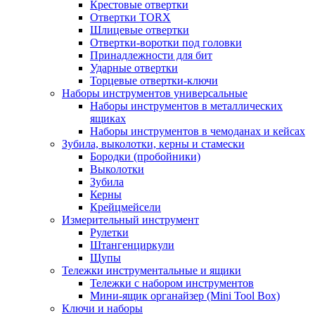
Крестовые отвертки
Отвертки TORX
Шлицевые отвертки
Отвертки-воротки под головки
Принадлежности для бит
Ударные отвертки
Торцевые отвертки-ключи
Наборы инструментов универсальные
Наборы инструментов в металлических
ящиках
Наборы инструментов в чемоданах и кейсах
Зубила, выколотки, керны и стамески
Бородки (пробойники)
Выколотки
Зубила
Керны
Крейцмейсели
Измерительный инструмент
Рулетки
Штангенциркули
Щупы
Тележки инструментальные и ящики
Тележки с набором инструментов
Мини-ящик органайзер (Mini Tool Box)
Ключи и наборы