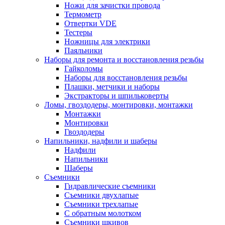
Ножи для зачистки провода
Термометр
Отвертки VDE
Тестеры
Ножницы для электрики
Паяльники
Наборы для ремонта и восстановления резьбы
Гайколомы
Наборы для восстановления резьбы
Плашки, метчики и наборы
Экстракторы и шпильковерты
Ломы, гвоздодеры, монтировки, монтажки
Монтажки
Монтировки
Гвоздодеры
Напильники, надфили и шаберы
Надфили
Напильники
Шаберы
Съемники
Гидравлические съемники
Съемники двухлапые
Съемники трехлапые
С обратным молотком
Съемники шкивов