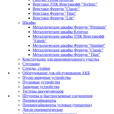
Верстаки ТПК Верстакофф "Technic"
Верстаки Феррум "Classic"
Верстаки Феррум "Titan"
Верстаки Феррум "Lite"
Шкафы
Металлические шкафы Феррум "Premium"
Металлические шкафы Kronvuz
Металлические шкафы ТПК Верстакофф
"Fabrik"
Металлические шкафы Феррум "Standart"
Металлические шкафы Феррум "Classic"
Металлические шкафы Феррум "Titan"
Конструкции для шиномонтажного участка
Стеллажи
Стенды, стойки
Оборудование для обслуживания АКБ
Пуско-зарядные устройства
Пусковые устройства
Зарядные устройства
Тестеры аккумуляторов
Штуцеры и быстросъемные соединения
Пневмогайковерты
Пневмогайковерты угловые (трещотки)
Дрели пневматические