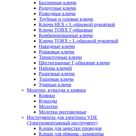
Баллонные ключи
Радиусные ключи
Разводные ключи
Трубные и газовые ключи
Ключи HEX с L-образной рукояткой
Ключи TORX Г-образные
Комбинированные ключи
Ключи TORX с L-образной рукояткой
Накидные ключи
Рожковые ключи
Трещоточные ключи
Шестигранные Г-образные ключи
Наборы ключей
Разрезные ключи
Торцевые ключи
Ударные ключи
Молотки, кувалды и киянки
Киянки
Кувалды
Молотки
Молотки рихтовочные
Инструменты для электрика VDE
(Электромонтажный инструмент)
Клещи для зачистки проводов
Клещи для обжима - кримперы