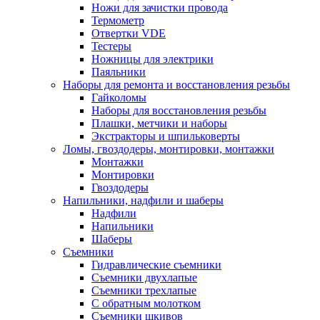
Ножи для зачистки провода
Термометр
Отвертки VDE
Тестеры
Ножницы для электрики
Паяльники
Наборы для ремонта и восстановления резьбы
Гайколомы
Наборы для восстановления резьбы
Плашки, метчики и наборы
Экстракторы и шпильковерты
Ломы, гвоздодеры, монтировки, монтажки
Монтажки
Монтировки
Гвоздодеры
Напильники, надфили и шаберы
Надфили
Напильники
Шаберы
Съемники
Гидравлические съемники
Съемники двухлапые
Съемники трехлапые
С обратным молотком
Съемники шкивов