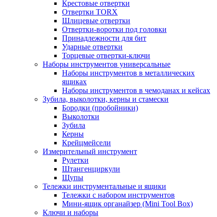
Крестовые отвертки
Отвертки TORX
Шлицевые отвертки
Отвертки-воротки под головки
Принадлежности для бит
Ударные отвертки
Торцевые отвертки-ключи
Наборы инструментов универсальные
Наборы инструментов в металлических
ящиках
Наборы инструментов в чемоданах и кейсах
Зубила, выколотки, керны и стамески
Бородки (пробойники)
Выколотки
Зубила
Керны
Крейцмейсели
Измерительный инструмент
Рулетки
Штангенциркули
Щупы
Тележки инструментальные и ящики
Тележки с набором инструментов
Мини-ящик органайзер (Mini Tool Box)
Ключи и наборы