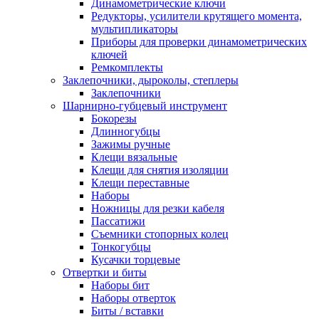
Динамометрические ключи
Редукторы, усилители крутящего момента,
мультипликаторы
Приборы для проверки динамометрических
ключей
Ремкомплекты
Заклепочники, дыроколы, степлеры
Заклепочники
Шарнирно-губцевый инструмент
Бокорезы
Длинногубцы
Зажимы ручные
Клещи вязальные
Клещи для снятия изоляции
Клещи переставные
Наборы
Ножницы для резки кабеля
Пассатижи
Съемники стопорных колец
Тонкогубцы
Кусачки торцевые
Отвертки и биты
Наборы бит
Наборы отверток
Биты / вставки