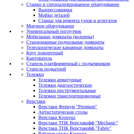
Станки и специализированное оборудование
Выпрессовщики
Мойки деталей
Станки для ремонта узлов и агрегатов
Моечное оборудование
Универсальный погрузчик
Мобильные домкраты (колонны)
Стационарные подпольные домкраты
Телескопические канавные домкраты
Круг поворотный
Кантователь
Стапель платформенный с подъемником
Стапель подкатной
Тележки
Тележки арматурные
Тележки диагностические
Тележки инструментальные
Тележки транспортировочные
Верстаки
Верстаки Феррум "Premium"
Антистатические столы
Верстаки Kronvuz
Верстаки ТПК Верстакофф "Mechanic"
Верстаки ТПК Верстакофф "Fabric"
Рабочие столы Kronvuz