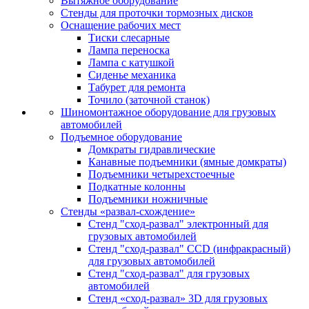
Вытяжное оборудование
Стенды для проточки тормозных дисков
Оснащение рабочих мест
Тиски слесарные
Лампа переноска
Лампа с катушкой
Сиденье механика
Табурет для ремонта
Точило (заточной станок)
Шиномонтажное оборудование для грузовых
автомобилей
Подъемное оборудование
Домкраты гидравлические
Канавные подъемники (ямные домкраты)
Подъемники четырехстоечные
Подкатные колонны
Подъемники ножничные
Стенды «развал-схождение»
Стенд "сход-развал" электронный для
грузовых автомобилей
Стенд "сход-развал" CCD (инфракрасный)
для грузовых автомобилей
Стенд "сход-развал" для грузовых
автомобилей
Стенд «сход-развал» 3D для грузовых