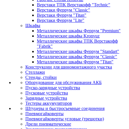
Верстаки ТПК Верстакофф "Technic"
Верстаки Феррум "Classic"
Верстаки Феррум "Titan"
Верстаки Феррум "Lite"
Шкафы
Металлические шкафы Феррум "Premium"
Металлические шкафы Kronvuz
Металлические шкафы ТПК Верстакофф
"Fabrik"
Металлические шкафы Феррум "Standart"
Металлические шкафы Феррум "Classic"
Металлические шкафы Феррум "Titan"
Конструкции для шиномонтажного участка
Стеллажи
Стенды, стойки
Оборудование для обслуживания АКБ
Пуско-зарядные устройства
Пусковые устройства
Зарядные устройства
Тестеры аккумуляторов
Штуцеры и быстросъемные соединения
Пневмогайковерты
Пневмогайковерты угловые (трещотки)
Дрели пневматические