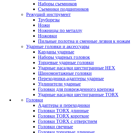
Наборы съемников
Съемники подшипников
Режущий инструмент
Труборезы
Ножи
Ножницы по металлу
Ножовки
Пильные полотна и сменные лезвия к ножам
Ударные головки и аксессуары
Карданы ударные
Наборы ударных головок
Торцевые ударные головки
Ударные насадки шестигранные HEX
Шиномонтажные головки
Переходники-адаптеры ударные
Удлинители ударные
Головки для поврежденного крепежа
Ударные насадки шестигранные TORX
Головки
Адаптеры и переходники
Головки TORX длинные
Головки TORX короткие
Головки TORX с отверстием
Головки свечные
Головки торцевые длинные