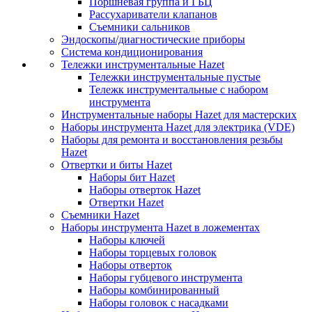
Поршневая группа и ГБЦ
Рассухариватели клапанов
Съемники сальников
Эндоскопы/диагностические приборы
Система кондиционирования
Тележки инструментальные Hazet
Тележки инструментальные пустые
Тележк инструментальные с набором
инструмента
Инструментальные наборы Hazet для мастерских
Наборы инструмента Hazet для электрика (VDE)
Наборы для ремонта и восстановления резьбы
Hazet
Отвертки и биты Hazet
Наборы бит Hazet
Наборы отверток Hazet
Отвертки Hazet
Съемники Hazet
Наборы инструмента Hazet в ложементах
Наборы ключей
Наборы торцевых головок
Наборы отверток
Наборы губцевого инструмента
Наборы комбинированный
Наборы головок с насадками