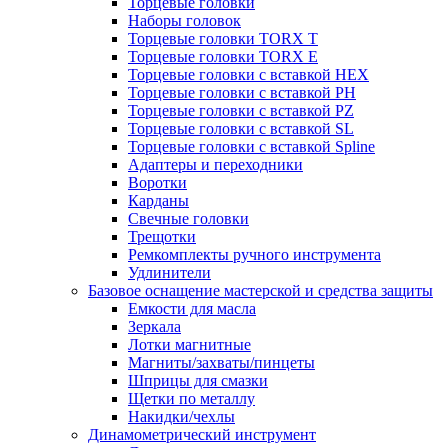
Торцевые головки
Наборы головок
Торцевые головки TORX T
Торцевые головки TORX Е
Торцевые головки с вставкой HEX
Торцевые головки с вставкой PH
Торцевые головки с вставкой PZ
Торцевые головки с вставкой SL
Торцевые головки с вставкой Spline
Адаптеры и переходники
Воротки
Карданы
Свечные головки
Трещотки
Ремкомплекты ручного инструмента
Удлинители
Базовое оснащение мастерской и средства защиты
Емкости для масла
Зеркала
Лотки магнитные
Магниты/захваты/пинцеты
Шприцы для смазки
Щетки по металлу
Накидки/чехлы
Динамометрический инструмент