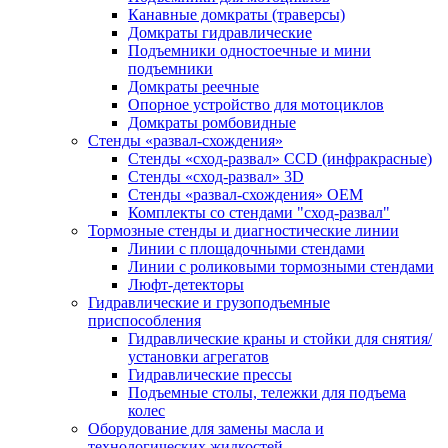
Канавные домкраты (траверсы)
Домкраты гидравлические
Подъемники одностоечные и мини
подъемники
Домкраты реечные
Опорное устройство для мотоциклов
Домкраты ромбовидные
Стенды «развал-схождения»
Стенды «сход-развал» CCD (инфракрасные)
Стенды «сход-развал» 3D
Стенды «развал-схождения» ОЕМ
Комплекты со стендами "сход-развал"
Тормозные стенды и диагностические линии
Линии с площадочными стендами
Линии с роликовыми тормозными стендами
Люфт-детекторы
Гидравлические и грузоподъемные
приспособления
Гидравлические краны и стойки для снятия/
установки агрегатов
Гидравлические прессы
Подъемные столы, тележки для подъема
колес
Оборудование для замены масла и
технологических жидкостей