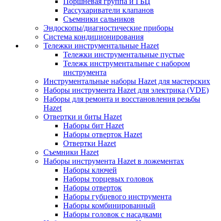
Поршневая группа и ГБЦ
Рассухариватели клапанов
Съемники сальников
Эндоскопы/диагностические приборы
Система кондиционирования
Тележки инструментальные Hazet
Тележки инструментальные пустые
Тележк инструментальные с набором
инструмента
Инструментальные наборы Hazet для мастерских
Наборы инструмента Hazet для электрика (VDE)
Наборы для ремонта и восстановления резьбы
Hazet
Отвертки и биты Hazet
Наборы бит Hazet
Наборы отверток Hazet
Отвертки Hazet
Съемники Hazet
Наборы инструмента Hazet в ложементах
Наборы ключей
Наборы торцевых головок
Наборы отверток
Наборы губцевого инструмента
Наборы комбинированный
Наборы головок с насадками