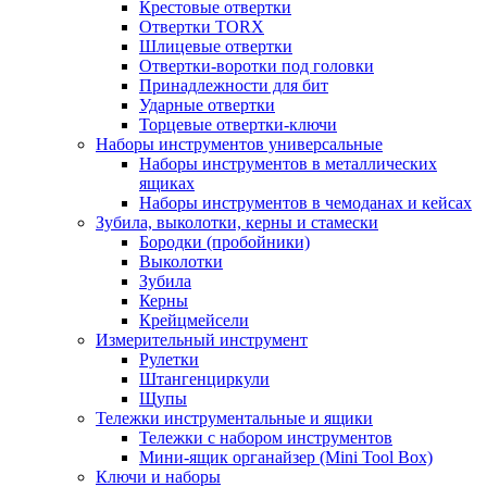
Крестовые отвертки
Отвертки TORX
Шлицевые отвертки
Отвертки-воротки под головки
Принадлежности для бит
Ударные отвертки
Торцевые отвертки-ключи
Наборы инструментов универсальные
Наборы инструментов в металлических
ящиках
Наборы инструментов в чемоданах и кейсах
Зубила, выколотки, керны и стамески
Бородки (пробойники)
Выколотки
Зубила
Керны
Крейцмейсели
Измерительный инструмент
Рулетки
Штангенциркули
Щупы
Тележки инструментальные и ящики
Тележки с набором инструментов
Мини-ящик органайзер (Mini Tool Box)
Ключи и наборы