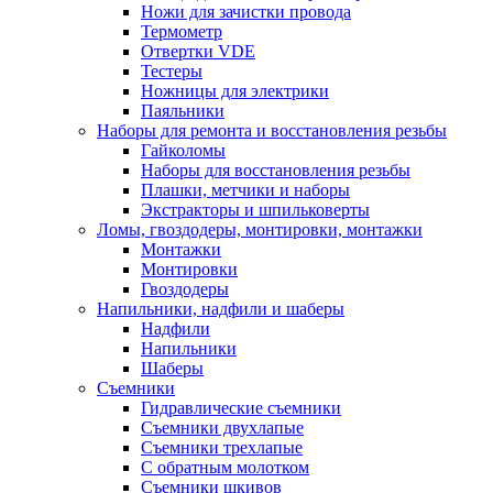
Ножи для зачистки провода
Термометр
Отвертки VDE
Тестеры
Ножницы для электрики
Паяльники
Наборы для ремонта и восстановления резьбы
Гайколомы
Наборы для восстановления резьбы
Плашки, метчики и наборы
Экстракторы и шпильковерты
Ломы, гвоздодеры, монтировки, монтажки
Монтажки
Монтировки
Гвоздодеры
Напильники, надфили и шаберы
Надфили
Напильники
Шаберы
Съемники
Гидравлические съемники
Съемники двухлапые
Съемники трехлапые
С обратным молотком
Съемники шкивов