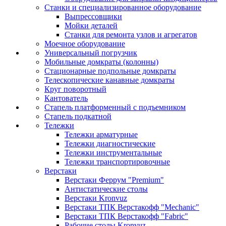
Станки и специализированное оборудование
Выпрессовщики
Мойки деталей
Станки для ремонта узлов и агрегатов
Моечное оборудование
Универсальный погрузчик
Мобильные домкраты (колонны)
Стационарные подпольные домкраты
Телескопические канавные домкраты
Круг поворотный
Кантователь
Стапель платформенный с подъемником
Стапель подкатной
Тележки
Тележки арматурные
Тележки диагностические
Тележки инструментальные
Тележки транспортировочные
Верстаки
Верстаки Феррум "Premium"
Антистатические столы
Верстаки Kronvuz
Верстаки ТПК Верстакофф "Mechanic"
Верстаки ТПК Верстакофф "Fabric"
Рабочие столы Kronvuz