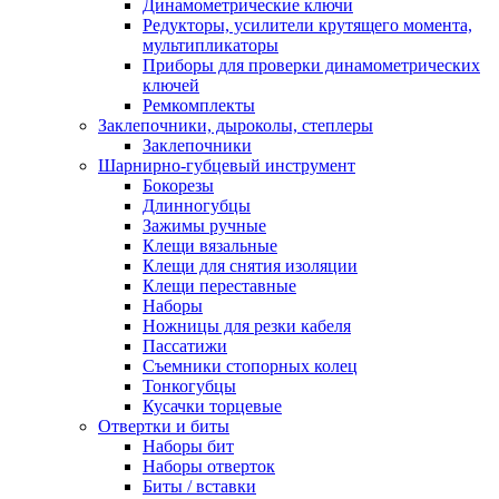
Динамометрические ключи
Редукторы, усилители крутящего момента,
мультипликаторы
Приборы для проверки динамометрических
ключей
Ремкомплекты
Заклепочники, дыроколы, степлеры
Заклепочники
Шарнирно-губцевый инструмент
Бокорезы
Длинногубцы
Зажимы ручные
Клещи вязальные
Клещи для снятия изоляции
Клещи переставные
Наборы
Ножницы для резки кабеля
Пассатижи
Съемники стопорных колец
Тонкогубцы
Кусачки торцевые
Отвертки и биты
Наборы бит
Наборы отверток
Биты / вставки