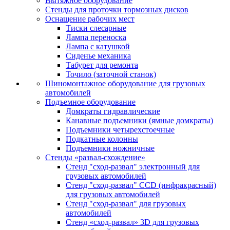
Вытяжное оборудование
Стенды для проточки тормозных дисков
Оснащение рабочих мест
Тиски слесарные
Лампа переноска
Лампа с катушкой
Сиденье механика
Табурет для ремонта
Точило (заточной станок)
Шиномонтажное оборудование для грузовых
автомобилей
Подъемное оборудование
Домкраты гидравлические
Канавные подъемники (ямные домкраты)
Подъемники четырехстоечные
Подкатные колонны
Подъемники ножничные
Стенды «развал-схождение»
Стенд "сход-развал" электронный для
грузовых автомобилей
Стенд "сход-развал" CCD (инфракрасный)
для грузовых автомобилей
Стенд "сход-развал" для грузовых
автомобилей
Стенд «сход-развал» 3D для грузовых