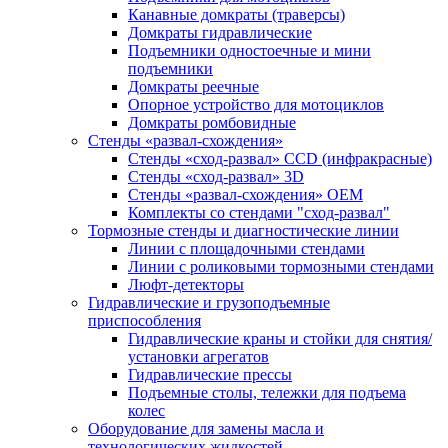
Канавные домкраты (траверсы)
Домкраты гидравлические
Подъемники одностоечные и мини
подъемники
Домкраты реечные
Опорное устройство для мотоциклов
Домкраты ромбовидные
Стенды «развал-схождения»
Стенды «сход-развал» CCD (инфракрасные)
Стенды «сход-развал» 3D
Стенды «развал-схождения» ОЕМ
Комплекты со стендами "сход-развал"
Тормозные стенды и диагностические линии
Линии с площадочными стендами
Линии с роликовыми тормозными стендами
Люфт-детекторы
Гидравлические и грузоподъемные
приспособления
Гидравлические краны и стойки для снятия/
установки агрегатов
Гидравлические прессы
Подъемные столы, тележки для подъема
колес
Оборудование для замены масла и
технологических жидкостей