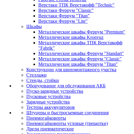
Верстаки ТПК Верстакофф "Technic"
Верстаки Феррум "Classic"
Верстаки Феррум "Titan"
Верстаки Феррум "Lite"
Шкафы
Металлические шкафы Феррум "Premium"
Металлические шкафы Kronvuz
Металлические шкафы ТПК Верстакофф
"Fabrik"
Металлические шкафы Феррум "Standart"
Металлические шкафы Феррум "Classic"
Металлические шкафы Феррум "Titan"
Конструкции для шиномонтажного участка
Стеллажи
Стенды, стойки
Оборудование для обслуживания АКБ
Пуско-зарядные устройства
Пусковые устройства
Зарядные устройства
Тестеры аккумуляторов
Штуцеры и быстросъемные соединения
Пневмогайковерты
Пневмогайковерты угловые (трещотки)
Дрели пневматические