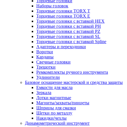
Торцевые головки
Наборы головок
Торцевые головки TORX T
Торцевые головки TORX Е
Торцевые головки с вставкой HEX
Торцевые головки с вставкой PH
Торцевые головки с вставкой PZ
Торцевые головки с вставкой SL
Торцевые головки с вставкой Spline
Адаптеры и переходники
Воротки
Карданы
Свечные головки
Трещотки
Ремкомплекты ручного инструмента
Удлинители
Базовое оснащение мастерской и средства защиты
Емкости для масла
Зеркала
Лотки магнитные
Магниты/захваты/пинцеты
Шприцы для смазки
Щетки по металлу
Накидки/чехлы
Динамометрический инструмент