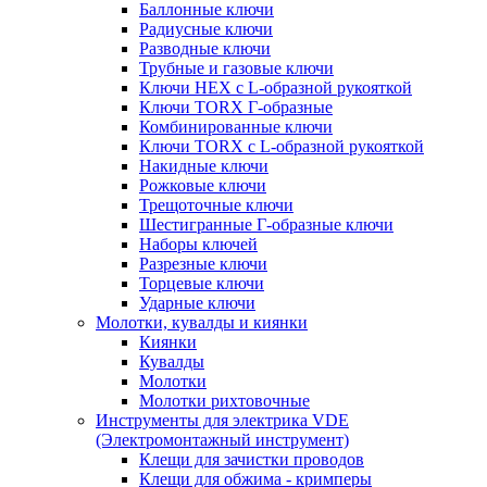
Баллонные ключи
Радиусные ключи
Разводные ключи
Трубные и газовые ключи
Ключи HEX с L-образной рукояткой
Ключи TORX Г-образные
Комбинированные ключи
Ключи TORX с L-образной рукояткой
Накидные ключи
Рожковые ключи
Трещоточные ключи
Шестигранные Г-образные ключи
Наборы ключей
Разрезные ключи
Торцевые ключи
Ударные ключи
Молотки, кувалды и киянки
Киянки
Кувалды
Молотки
Молотки рихтовочные
Инструменты для электрика VDE
(Электромонтажный инструмент)
Клещи для зачистки проводов
Клещи для обжима - кримперы