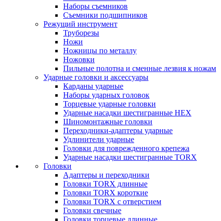
Наборы съемников
Съемники подшипников
Режущий инструмент
Труборезы
Ножи
Ножницы по металлу
Ножовки
Пильные полотна и сменные лезвия к ножам
Ударные головки и аксессуары
Карданы ударные
Наборы ударных головок
Торцевые ударные головки
Ударные насадки шестигранные HEX
Шиномонтажные головки
Переходники-адаптеры ударные
Удлинители ударные
Головки для поврежденного крепежа
Ударные насадки шестигранные TORX
Головки
Адаптеры и переходники
Головки TORX длинные
Головки TORX короткие
Головки TORX с отверстием
Головки свечные
Головки торцевые длинные